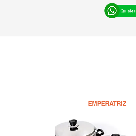
Quisie
EMPERATRIZ
S./ 2850