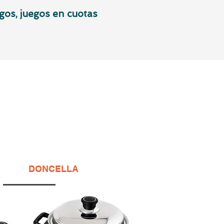
gos, juegos en cuotas
DONCELLA
S./ 2100
S./ 1950