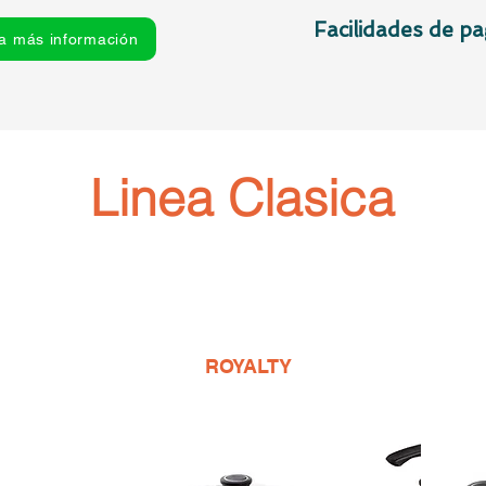
Facilidades de pa
ra más información
Linea Clasica
ROYALTY
S./ 2350