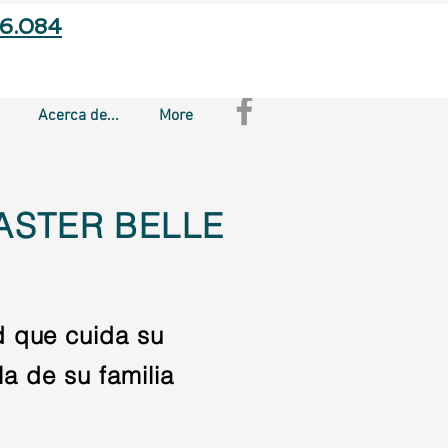
66.084
Acerca de...
More
ASTER BELLE
d que cuida su
la de su familia