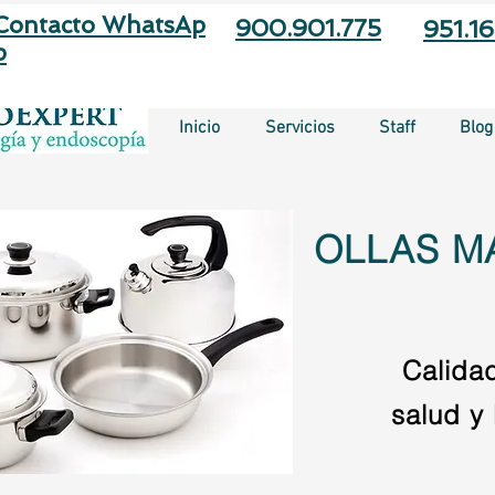
Contacto
WhatsAp
900.901.775
951.1
p
Inicio
Servicios
Staff
Blog
OLLAS M
Calida
salud y 