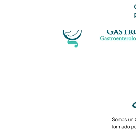
el test de Aliento en Lima - Perú?
Somos un C
formado po