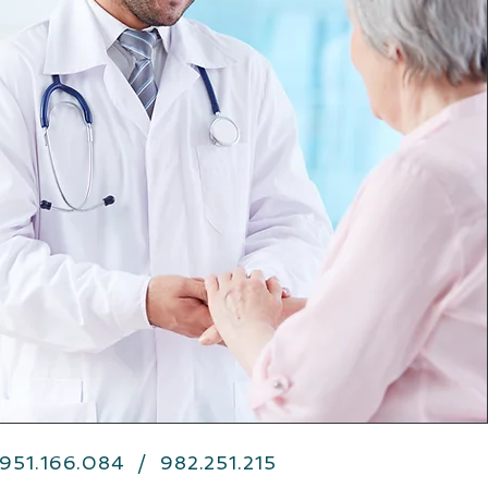
 951.166.084 / 982.251.215
atsApp +51
900.901.775