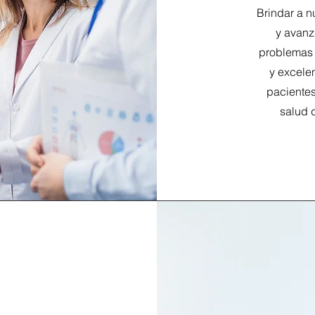
Brindar a n
y avanz
problemas 
y excele
pacientes
salud d