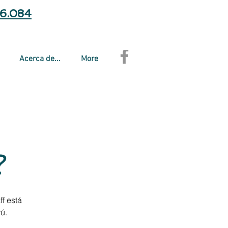
66.084
Acerca de...
More
?
f está
ú.