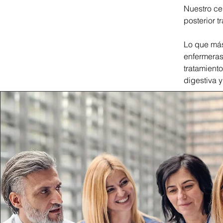
Nuestro ce
posterior 
Lo que más
enfermeras
tratamient
digestiva y