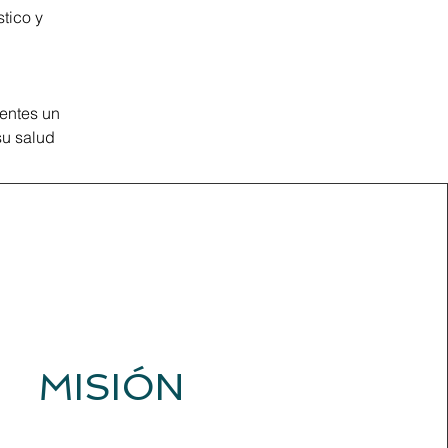
tico y
ientes un
su salud
MISIÓN