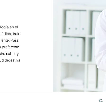
logía en el
médica, trato
iente. Para
o preferente
tro saber y
ud digestiva
f.904
C.
Wh