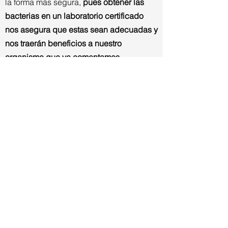
la forma más segura,
pues obtener las
bacterias en un laboratorio certificado
nos asegura que estas sean adecuadas y
nos traerán beneficios a nuestro
organismo que ya comentamos
anteriormente.
Un probiótico debe tener ciertas
propiedades por las cuales se diferencia
de bacterias que causan enfermedades
en el ser humano:
Las propiedades más importantes para
que un microorganismo vivo se denomine
probiótico son:
Un probiótico debe mostrar propiedades
que no causen enfermedades