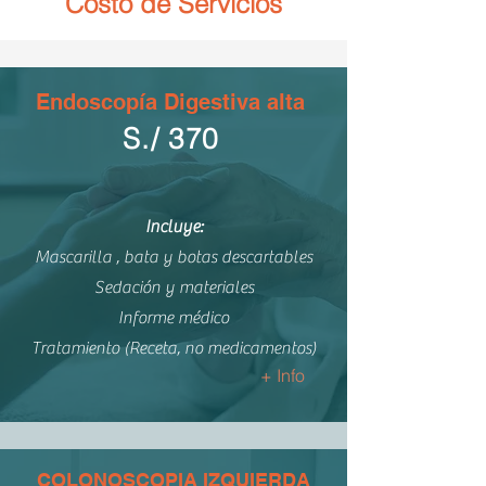
Costo de Servicios
Endoscopía
Digestiva alta
S./ 370
Incluye:
Mascarilla , bata y botas descartables
Sedación y materiales
Informe médico
Tratamiento (Receta, no medicamentos)
+ Info
COLONOSCOPIA IZQUIERDA