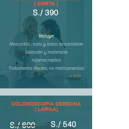
( CORTA )
S./ 390
Incluye:
Mascarilla , bata y botas descartables
Sedación y materiales
Informe médico
Tratamiento (Receta, no medicamentos)
+ Info
COLONOSCOPIA DERECHA
( LARGA)
S./ 540
S./ 600