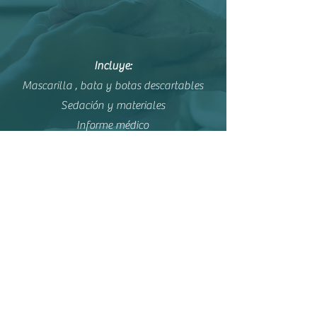
Incluye:
Mascarilla , bata y botas descartables
Sedación y materiales
Informe médico
Tratamiento (Receta, no medicamentos)
+ Info
Nuestro Staff